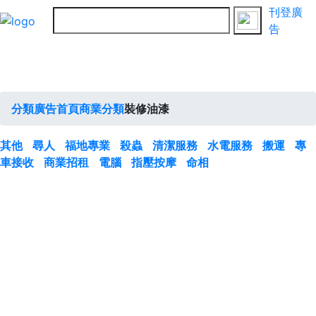
刊登廣
告
分類廣告首頁
商業分類
裝修油漆
其他
尋人
福地專業
殺蟲
清潔服務
水電服務
搬運
專
車接收
商業招租
電腦
指壓按摩
命相