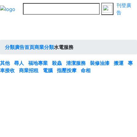
刊登廣
告
分類廣告首頁
商業分類
水電服務
其他
尋人
福地專業
殺蟲
清潔服務
裝修油漆
搬運
專
車接收
商業招租
電腦
指壓按摩
命相