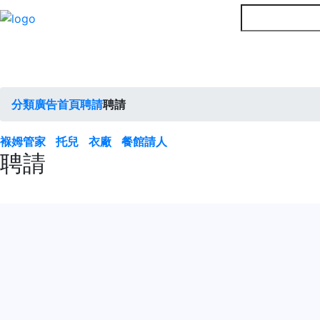
分類廣告首頁
聘請
聘請
褓姆管家
托兒
衣廠
餐館請人
聘請