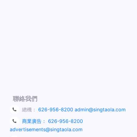
聯絡我們
總機：
626-956-8200
admin@singtaola.com
商業廣告：
626-956-8200
advertisements@singtaola.com