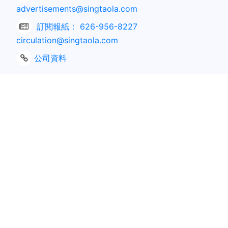
advertisements@singtaola.com
訂閱報紙：
626-956-8227
circulation@singtaola.com
公司資料